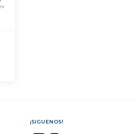
a
es
¡SIGUENOS!