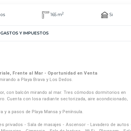
2
ños
165 m
Si
GASTOS Y IMPUESTOS
iale, Frente al Mar - Oportunidad en Venta
mirando a Playa Brava y Los Dedos.
dor, con balcón mirando al mar. Tres cómodos dormitorios en
ero. Cuenta con losa radiante sectorizada, aire acondicionado,
va y a pasos de Playa Mansa y Península.
nes privados - Sala de masajes - Ascensor - Lavadero de autos 