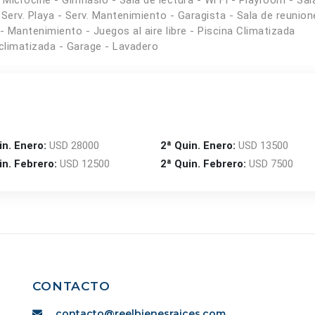
icrocine - Gimnasio - Sala de lectura - Wi Fi - Playroom - Sal
erv. Playa - Serv. Mantenimiento - Garagista - Sala de reunion
- Mantenimiento - Juegos al aire libre - Piscina Climatizada
 climatizada - Garage - Lavadero
in. Enero:
USD 28000
2ª Quin. Enero:
USD 13500
in. Febrero:
USD 12500
2ª Quin. Febrero:
USD 7500
CONTACTO
contacto@reelbienesraices.com